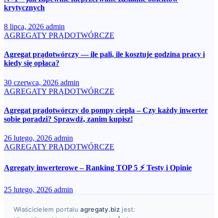
krytycznych
8 lipca, 2026
admin
AGREGATY PRĄDOTWÓRCZE
Agregat prądotwórczy — ile pali, ile kosztuje godzina pracy i
kiedy się opłaca?
30 czerwca, 2026
admin
AGREGATY PRĄDOTWÓRCZE
Agregat prądotwórczy do pompy ciepła – Czy każdy inwerter
sobie poradzi? Sprawdź, zanim kupisz!
26 lutego, 2026
admin
AGREGATY PRĄDOTWÓRCZE
Agregaty inwerterowe – Ranking TOP 5 ⚡ Testy i Opinie
25 lutego, 2026
admin
Właścicielem portalu
agregaty.biz
jest: