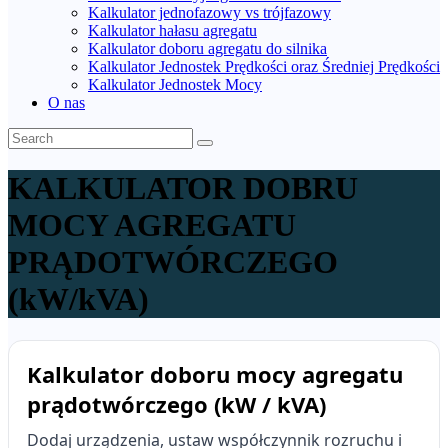
Kalkulator jednofazowy vs trójfazowy
Kalkulator hałasu agregatu
Kalkulator doboru agregatu do silnika
Kalkulator Jednostek Prędkości oraz Średniej Prędkości
Kalkulator Jednostek Mocy
O nas
KALKULATOR DOBRU
MOCY AGREGATU
PRĄDOTWÓRCZEGO
(kW/kVA)
Kalkulator doboru mocy agregatu
prądotwórczego (kW / kVA)
Dodaj urządzenia, ustaw współczynnik rozruchu i