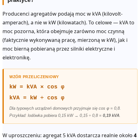
Producenci agregatów podają moc w kVA (kilovolt-
amperach), a nie w kW (kilowatach). To celowe — kVA to
moc pozorna, która obejmuje zarówno moc czynną
(faktycznie wykonywaną pracę, mierzoną w kW), jak i
moc bierną pobieraną przez silniki elektryczne i
elektronikę.
WZÓR PRZELICZENIOWY
kW = kVA × cos φ
kVA = kW ÷ cos φ
Dla typowych urządzeń domowych przyjmuje się cos φ = 0,8.
Przykład: lodówka pobiera 0,15 kW → 0,15 ÷ 0,8 =
0,19 kVA
.
W uproszczeniu: agregat 5 kVA dostarcza realnie około
4