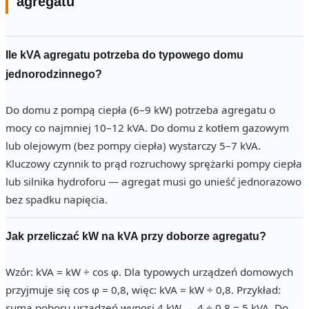
agregatu
Ile kVA agregatu potrzeba do typowego domu
jednorodzinnego?
Do domu z pompą ciepła (6–9 kW) potrzeba agregatu o
mocy co najmniej 10–12 kVA. Do domu z kotłem gazowym
lub olejowym (bez pompy ciepła) wystarczy 5–7 kVA.
Kluczowy czynnik to prąd rozruchowy sprężarki pompy ciepła
lub silnika hydroforu — agregat musi go unieść jednorazowo
bez spadku napięcia.
Jak przeliczać kW na kVA przy doborze agregatu?
Wzór: kVA = kW ÷ cos φ. Dla typowych urządzeń domowych
przyjmuje się cos φ = 0,8, więc: kVA = kW ÷ 0,8. Przykład:
suma poboru urządzeń wynosi 4 kW → 4 ÷ 0,8 = 5 kVA. Do