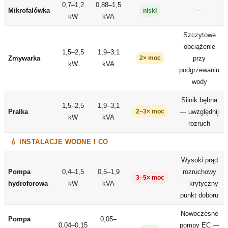
0,7–1,2
0,88–1,5
Mikrofalówka
—
niski
kW
kVA
Szczytowe
obciążenie
1,5–2,5
1,9–3,1
Zmywarka
przy
2× moc
kW
kVA
podgrzewaniu
wody
Silnik bębna
1,5–2,5
1,9–3,1
Pralka
— uwzględnij
2–3× moc
kW
kVA
rozruch
💧 INSTALACJE WODNE I CO
Wysoki prąd
Pompa
0,4–1,5
0,5–1,9
rozruchowy
3–5× moc
hydroforowa
kW
kVA
— krytyczny
punkt doboru
Nowoczesne
Pompa
0,05–
0,04–0,15
pompy EC —