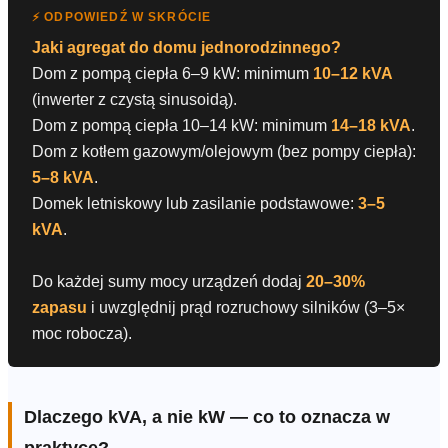
⚡ ODPOWIEDŹ W SKRÓCIE
Jaki agregat do domu jednorodzinnego?
Dom z pompą ciepła 6–9 kW: minimum
10–12 kVA
(inwerter z czystą sinusoidą).
Dom z pompą ciepła 10–14 kW: minimum
14–18 kVA
.
Dom z kotłem gazowym/olejowym (bez pompy ciepła):
5–8 kVA
.
Domek letniskowy lub zasilanie podstawowe:
3–5
kVA
.
Do każdej sumy mocy urządzeń dodaj
20–30%
zapasu
i uwzględnij prąd rozruchowy silników (3–5×
moc robocza).
Dlaczego kVA, a nie kW — co to oznacza w
praktyce?