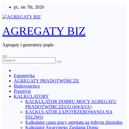
Skip
pt.. sie 7th, 2026
to
content
AGREGATY BIZ
Agregaty i generatory prądu
Energetyka
AGREGATY PRĄDOTWÓRCZE
Budownictwo
Przemysł
KALKULATORY
KALKULATOR DOBRU MOCY AGREGATU
PRĄDOTWÓRCZEGO (kW/kVA)
KALKULATOR ZAPOTRZEBOWANIA NA
PALIWO
Kalkulator czasu pracy agregatu na jednym zbiorniku
Kalkulator Awaryjnego Zasilania Domu