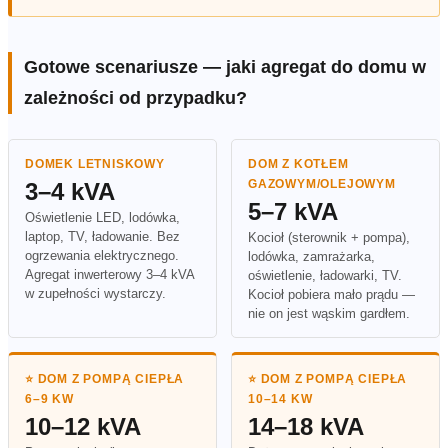
Gotowe scenariusze — jaki agregat do domu w
zależności od przypadku?
DOMEK LETNISKOWY
DOM Z KOTŁEM
3–4 kVA
GAZOWYM/OLEJOWYM
5–7 kVA
Oświetlenie LED, lodówka,
laptop, TV, ładowanie. Bez
Kocioł (sterownik + pompa),
ogrzewania elektrycznego.
lodówka, zamrażarka,
Agregat inwerterowy 3–4 kVA
oświetlenie, ładowarki, TV.
w zupełności wystarczy.
Kocioł pobiera mało prądu —
nie on jest wąskim gardłem.
⭐ DOM Z POMPĄ CIEPŁA
⭐ DOM Z POMPĄ CIEPŁA
6–9 KW
10–14 KW
10–12 kVA
14–18 kVA