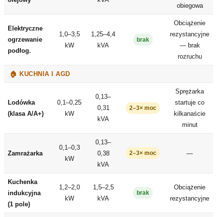
obiegowa
Obciążenie
Elektryczne
1,0–3,5
1,25–4,4
rezystancyjne
ogrzewanie
brak
kW
kVA
— brak
podłog.
rozruchu
🏠 KUCHNIA I AGD
Sprężarka
0,13–
Lodówka
0,1–0,25
startuje co
0,31
2–3× moc
(klasa A/A+)
kW
kilkanaście
kVA
minut
0,13–
0,1–0,3
Zamrażarka
0,38
—
2–3× moc
kW
kVA
Kuchenka
1,2–2,0
1,5–2,5
Obciążenie
indukcyjna
brak
kW
kVA
rezystancyjne
(1 pole)