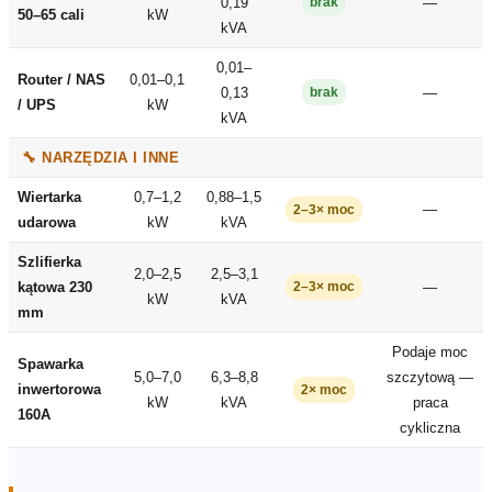
0,19
—
brak
50–65 cali
kW
kVA
0,01–
Router / NAS
0,01–0,1
0,13
—
brak
/ UPS
kW
kVA
🔧 NARZĘDZIA I INNE
Wiertarka
0,7–1,2
0,88–1,5
—
2–3× moc
udarowa
kW
kVA
Szlifierka
2,0–2,5
2,5–3,1
kątowa 230
—
2–3× moc
kW
kVA
mm
Podaje moc
Spawarka
5,0–7,0
6,3–8,8
szczytową —
inwertorowa
2× moc
kW
kVA
praca
160A
cykliczna