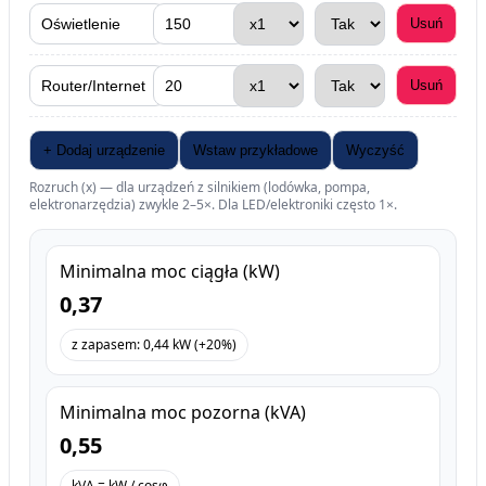
Usuń
Usuń
+ Dodaj urządzenie
Wstaw przykładowe
Wyczyść
Rozruch (x) — dla urządzeń z silnikiem (lodówka, pompa,
elektronarzędzia) zwykle 2–5×. Dla LED/elektroniki często 1×.
Minimalna moc ciągła (kW)
0,37
z zapasem: 0,44 kW (+20%)
Minimalna moc pozorna (kVA)
0,55
kVA = kW / cosφ