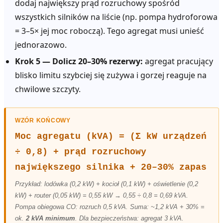
dodaj największy prąd rozruchowy spośród
wszystkich silników na liście (np. pompa hydroforowa
= 3–5× jej moc roboczą). Tego agregat musi unieść
jednorazowo.
Krok 5 — Dolicz 20–30% rezerwy:
agregat pracujący
blisko limitu szybciej się zużywa i gorzej reaguje na
chwilowe szczyty.
WZÓR KOŃCOWY
Moc agregatu (kVA) = (Σ kW urządzeń
÷ 0,8) + prąd rozruchowy
największego silnika + 20–30% zapas
Przykład: lodówka (0,2 kW) + kocioł (0,1 kW) + oświetlenie (0,2
kW) + router (0,05 kW) = 0,55 kW → 0,55 ÷ 0,8 = 0,69 kVA.
Pompa obiegowa CO: rozruch 0,5 kVA. Suma: ~1,2 kVA + 30% =
ok.
2 kVA minimum
. Dla bezpieczeństwa: agregat 3 kVA.