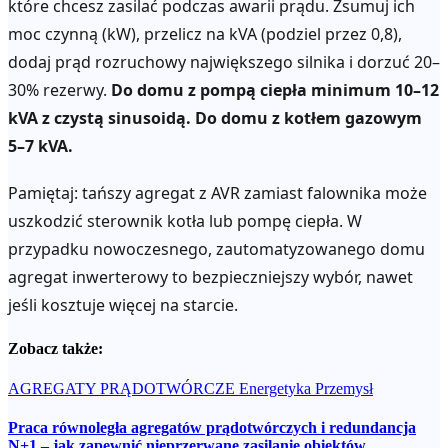
które chcesz zasilać podczas awarii prądu. Zsumuj ich
moc czynną (kW), przelicz na kVA (podziel przez 0,8),
dodaj prąd rozruchowy największego silnika i dorzuć 20–
30% rezerwy.
Do domu z pompą ciepła minimum 10–12
kVA z czystą sinusoidą. Do domu z kotłem gazowym
5–7 kVA.
Pamiętaj: tańszy agregat z AVR zamiast falownika może
uszkodzić sterownik kotła lub pompę ciepła. W
przypadku nowoczesnego, zautomatyzowanego domu
agregat inwerterowy to bezpieczniejszy wybór, nawet
jeśli kosztuje więcej na starcie.
Zobacz także:
AGREGATY PRĄDOTWÓRCZE
Energetyka
Przemysł
Praca równoległa agregatów prądotwórczych i redundancja
N+1 – jak zapewnić nieprzerwane zasilanie obiektów