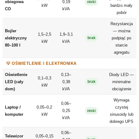
obiegowa
0,19
niski
kW
bardzo mały
CO
kVA
pobór
Rezystancja
Bojler
— można
1,5–2,5
1,9–3,1
elektryczny
podpiąć po
brak
kW
kVA
80–100 l
starcie
agregatu
💡 OŚWIETLENIE I ELEKTRONIKA
Oświetlenie
0,13–
Diody LED —
0,1–0,3
LED (cały
0,38
minimalne
brak
kW
dom)
kVA
obciążenie
Wymaga
0,06–
Laptop /
0,05–0,2
czystej
0,25
niski
komputer
kW
sinusoidy lub
kVA
dobrego UPS
0,06–
Telewizor
0,05–0,15