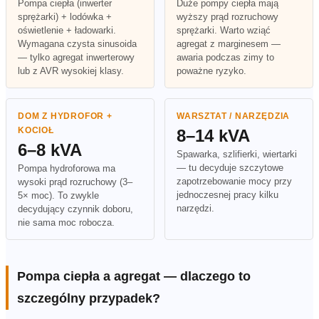
Pompa ciepła (inwerter
Duże pompy ciepła mają
sprężarki) + lodówka +
wyższy prąd rozruchowy
oświetlenie + ładowarki.
sprężarki. Warto wziąć
Wymagana czysta sinusoida
agregat z marginesem —
— tylko agregat inwerterowy
awaria podczas zimy to
lub z AVR wysokiej klasy.
poważne ryzyko.
DOM Z HYDROFOR +
WARSZTAT / NARZĘDZIA
KOCIOŁ
8–14 kVA
6–8 kVA
Spawarka, szlifierki, wiertarki
— tu decyduje szczytowe
Pompa hydroforowa ma
zapotrzebowanie mocy przy
wysoki prąd rozruchowy (3–
jednoczesnej pracy kilku
5× moc). To zwykle
narzędzi.
decydujący czynnik doboru,
nie sama moc robocza.
Pompa ciepła a agregat — dlaczego to
szczególny przypadek?