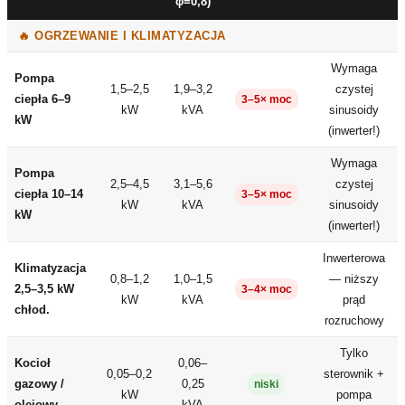
φ=0,8)
🔥 OGRZEWANIE I KLIMATYZACJA
Wymaga
Pompa
1,5–2,5
1,9–3,2
czystej
ciepła 6–9
3–5× moc
kW
kVA
sinusoidy
kW
(inwerter!)
Wymaga
Pompa
2,5–4,5
3,1–5,6
czystej
ciepła 10–14
3–5× moc
kW
kVA
sinusoidy
kW
(inwerter!)
Inwerterowa
Klimatyzacja
0,8–1,2
1,0–1,5
— niższy
2,5–3,5 kW
3–4× moc
kW
kVA
prąd
chłod.
rozruchowy
Tylko
Kocioł
0,06–
0,05–0,2
sterownik +
gazowy /
0,25
niski
kW
pompa
olejowy
kVA