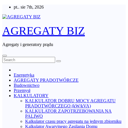
Skip
pt.. sie 7th, 2026
to
content
AGREGATY BIZ
Agregaty i generatory prądu
Energetyka
AGREGATY PRĄDOTWÓRCZE
Budownictwo
Przemysł
KALKULATORY
KALKULATOR DOBRU MOCY AGREGATU
PRĄDOTWÓRCZEGO (kW/kVA)
KALKULATOR ZAPOTRZEBOWANIA NA
PALIWO
Kalkulator czasu pracy agregatu na jednym zbiorniku
Kalkulator Awaryjnego Zasilania Domu