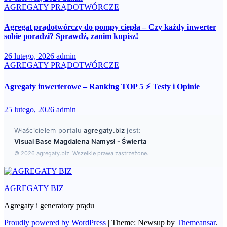
AGREGATY PRĄDOTWÓRCZE
Agregat prądotwórczy do pompy ciepła – Czy każdy inwerter
sobie poradzi? Sprawdź, zanim kupisz!
26 lutego, 2026
admin
AGREGATY PRĄDOTWÓRCZE
Agregaty inwerterowe – Ranking TOP 5 ⚡ Testy i Opinie
25 lutego, 2026
admin
Właścicielem portalu
agregaty.biz
jest:
Visual Base Magdalena Namysł - Świerta
© 2026 agregaty.biz. Wszelkie prawa zastrzeżone.
AGREGATY BIZ
Agregaty i generatory prądu
Proudly powered by WordPress
|
Theme: Newsup by
Themeansar
.