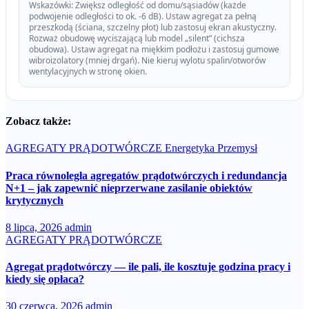
Wskazówki: Zwiększ odległość od domu/sąsiadów (każde
podwojenie odległości to ok. -6 dB). Ustaw agregat za pełną
przeszkodą (ściana, szczelny płot) lub zastosuj ekran akustyczny.
Rozważ obudowę wyciszającą lub model „silent” (cichsza
obudowa). Ustaw agregat na miękkim podłożu i zastosuj gumowe
wibroizolatory (mniej drgań). Nie kieruj wylotu spalin/otworów
wentylacyjnych w stronę okien.
Zobacz także:
AGREGATY PRĄDOTWÓRCZE
Energetyka
Przemysł
Praca równoległa agregatów prądotwórczych i redundancja
N+1 – jak zapewnić nieprzerwane zasilanie obiektów
krytycznych
8 lipca, 2026
admin
AGREGATY PRĄDOTWÓRCZE
Agregat prądotwórczy — ile pali, ile kosztuje godzina pracy i
kiedy się opłaca?
30 czerwca, 2026
admin