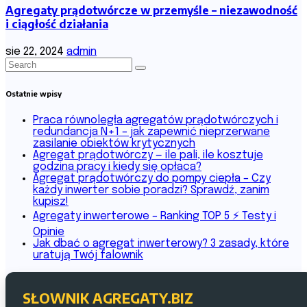
Agregaty prądotwórcze w przemyśle – niezawodność
i ciągłość działania
sie 22, 2024
admin
Ostatnie wpisy
Praca równoległa agregatów prądotwórczych i
redundancja N+1 – jak zapewnić nieprzerwane
zasilanie obiektów krytycznych
Agregat prądotwórczy — ile pali, ile kosztuje
godzina pracy i kiedy się opłaca?
Agregat prądotwórczy do pompy ciepła – Czy
każdy inwerter sobie poradzi? Sprawdź, zanim
kupisz!
Agregaty inwerterowe – Ranking TOP 5 ⚡ Testy i
Opinie
Jak dbać o agregat inwerterowy? 3 zasady, które
uratują Twój falownik
SŁOWNIK AGREGATY.BIZ