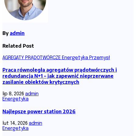
By
admin
Related Post
AGREGATY PRĄDOTWÓRCZE
Energetyka
Przemysł
Praca równoległa agregatów prądotwórczych i
redundancja N+1 – jak zapewnić nieprzerwane
zasilanie obiektów krytycznych
lip 8, 2026
admin
Energetyka
Najlepsze power station 2026
lut 14, 2026
admin
Energetyka