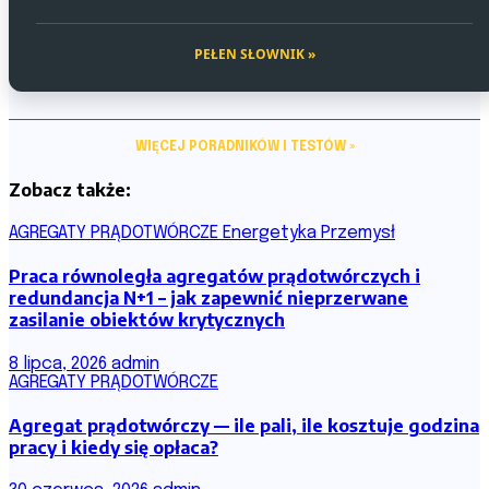
PEŁEN SŁOWNIK »
WIĘCEJ PORADNIKÓW I TESTÓW »
Zobacz także:
AGREGATY PRĄDOTWÓRCZE
Energetyka
Przemysł
Praca równoległa agregatów prądotwórczych i
redundancja N+1 – jak zapewnić nieprzerwane
zasilanie obiektów krytycznych
8 lipca, 2026
admin
AGREGATY PRĄDOTWÓRCZE
Agregat prądotwórczy — ile pali, ile kosztuje godzina
pracy i kiedy się opłaca?