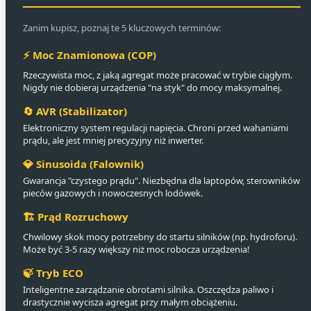
Zanim kupisz, poznaj te 5 kluczowych terminów:
⚡ Moc Znamionowa (COP)
Rzeczywista moc, z jaką agregat może pracować w trybie ciągłym.
Nigdy nie dobieraj urządzenia "na styk" do mocy maksymalnej.
🔄 AVR (Stabilizator)
Elektroniczny system regulacji napięcia. Chroni przed wahaniami
prądu, ale jest mniej precyzyjny niż inwerter.
💎 Sinusoida (Falownik)
Gwarancja "czystego prądu". Niezbędna dla laptopów, sterowników
pieców gazowych i nowoczesnych lodówek.
🏗️ Prąd Rozruchowy
Chwilowy skok mocy potrzebny do startu silników (np. hydroforu).
Może być 3-5 razy większy niż moc robocza urządzenia!
🍃 Tryb ECO
Inteligentne zarządzanie obrotami silnika. Oszczędza paliwo i
drastycznie wycisza agregat przy małym obciążeniu.