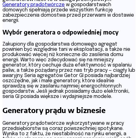
Generatory prądotwórcze
w gospodarstwach
domowych spełniają przede wszystkim funkcję
zabezpieczenia domostwa przed przerwami w dostawie
energii.
Wybór generatora o odpowiedniej mocy
Zakupiony dla gospodarstwa domowego agregat
powinien być względnie tani w eksploatacji, a także nie
produkować więcej niż konieczne do zasilenia domu
energii. Warto więc zdecydować się na mniejszy
generator, który cechuje duża efektywność w spalaniu
paliw, a także pożądany przez nas tryb pracy — ciągły lub
awaryjny. Seria agregatów Getor GI posiada najbardziej
oszczędne, jak i małe generatory, które idealnie
sprawdzą się w zasilaniu najmniej energochłonnych
gospodarstw. Jeśli jednak posiadamy dużo elektroniki,
seria GI posiada większe i wydajniejsze modele.
Generatory prądu w biznesie
Generatory prądotwórcze wykorzystywane w pracy
przedsiębiorstw są coraz powszechniej spotykane.
Wynika to z faktu, że niestabilność na rynku energii, a