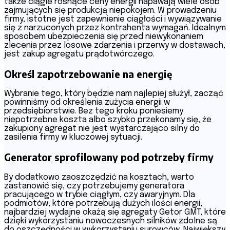
także ciągle rosnące ceny energii napawają wiele osób
zajmujących się produkcją niepokojem. W prowadzeniu
firmy, istotne jest zapewnienie ciągłości i wywiązywanie
się z narzuconych przez kontrahenta wymagań. Idealnym
sposobem ubezpieczenia się przed niewykonaniem
zlecenia przez losowe zdarzenia i przerwy w dostawach,
jest zakup agregatu prądotwórczego.
Określ zapotrzebowanie na energię
Wybranie tego, który będzie nam najlepiej służył, zacząć
powinniśmy od określenia zużycia energii w
przedsiębiorstwie. Bez tego kroku poniesiemy
niepotrzebne koszta albo szybko przekonamy się, że
zakupiony agregat nie jest wystarczająco silny do
zasilenia firmy w kluczowej sytuacji.
Generator sprofilowany pod potrzeby firmy
By dodatkowo zaoszczędzić na kosztach, warto
zastanowić się, czy potrzebujemy generatora
pracującego w trybie ciągłym, czy awaryjnym. Dla
podmiotów, które potrzebują dużych ilości energii,
najbardziej wydajne okażą się agregaty Getor GMT, które
dzięki wykorzystaniu nowoczesnych silników zdolne są
do oszczędności w wykorzystaniu surowców. Największy