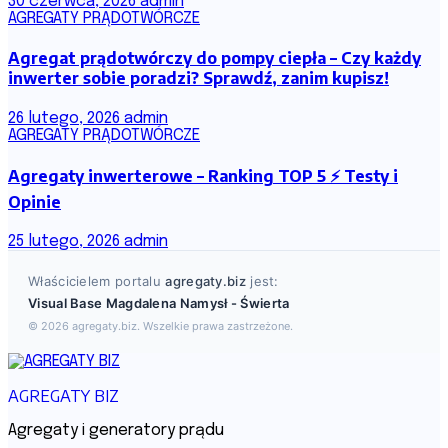
30 czerwca, 2026
admin
AGREGATY PRĄDOTWÓRCZE
Agregat prądotwórczy do pompy ciepła – Czy każdy
inwerter sobie poradzi? Sprawdź, zanim kupisz!
26 lutego, 2026
admin
AGREGATY PRĄDOTWÓRCZE
Agregaty inwerterowe – Ranking TOP 5 ⚡ Testy i
Opinie
25 lutego, 2026
admin
Właścicielem portalu
agregaty.biz
jest:
Visual Base Magdalena Namysł - Świerta
© 2026 agregaty.biz. Wszelkie prawa zastrzeżone.
AGREGATY BIZ
Agregaty i generatory prądu